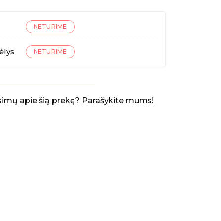
NETURIME
ėlys
NETURIME
simų apie šią prekę?
Parašykite mums!