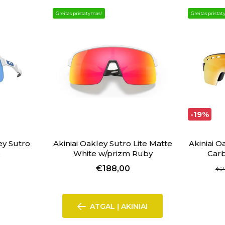
Greitas pristatymas!
Greitas prista
-19%
ley Sutro
Akiniai Oakley Sutro Lite Matte
Akiniai 
e
White w/prizm Ruby
Car
€188,00
€2
ATGAL Į AKINIAI