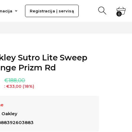
ija
Registracija į servisą
macija
Registracija į servisą
0
0
kley Sutro Lite Sweep
nge Prizm Rd
€188,00
:
€33,00
(
18
%)
me
:
Oakley
888392603883