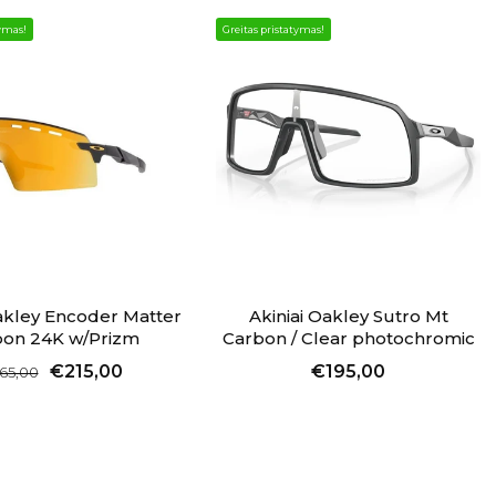
tymas!
Greitas pristatymas!
Oakley Encoder Matter
Akiniai Oakley Sutro Mt
bon 24K w/Prizm
Carbon / Clear photochromic
€215,00
€195,00
65,00