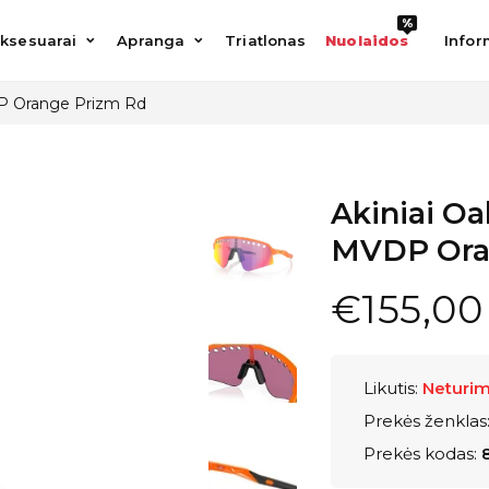
%
%
esuarai
Apranga
Triatlonas
Nuolaidos
Informac
ksesuarai
Apranga
Triatlonas
Nuolaidos
Infor
DP Orange Prizm Rd
Akiniai Oa
MVDP Ora
€155,00
Likutis:
Neturi
Prekės ženklas
Prekės kodas: