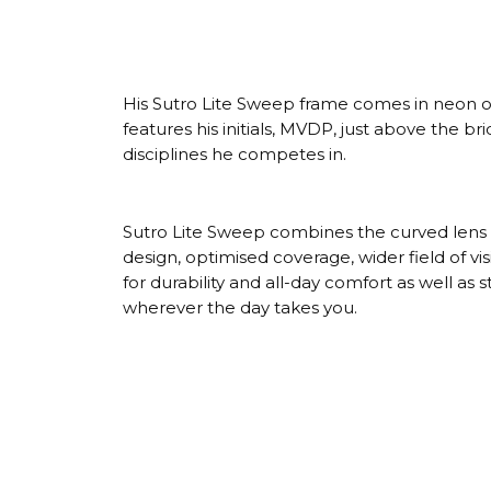
His Sutro Lite Sweep frame comes in neon or
features his initials, MVDP, just above the br
disciplines he competes in.
Sutro Lite Sweep combines the curved lens 
design, optimised coverage, wider field of v
for durability and all-day comfort as well as
wherever the day takes you.