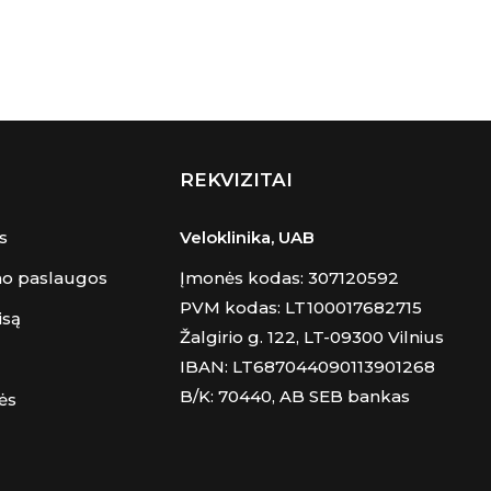
REKVIZITAI
s
Veloklinika, UAB
mo paslaugos
Įmonės kodas: 307120592
PVM kodas: LT100017682715
isą
Žalgirio g. 122, LT-09300 Vilnius
IBAN: LT687044090113901268
B/K: 70440, AB SEB bankas
ės