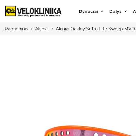
Dviračiai
Dalys
Aks
Dviračiai
Dalys
A
Pagrindinis
Akiniai
Akiniai Oakley Sutro Lite Sweep MV