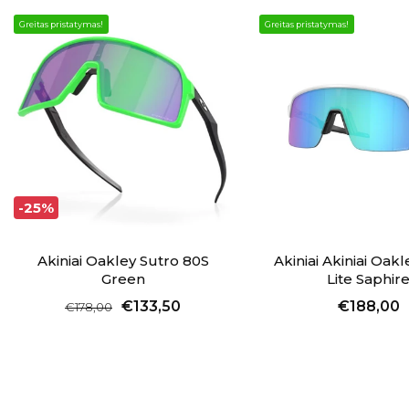
Greitas pristatymas!
Greitas pristatymas!
-25%
Akiniai Oakley Sutro 80S
Akiniai Akiniai Oak
Green
Lite Saphir
€133,50
€188,00
€178,00