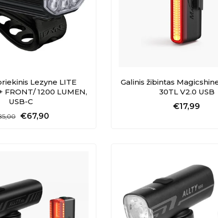
priekinis Lezyne LITE
Galinis žibintas Magicshi
+ FRONT/ 1200 LUMEN,
30TL V2.0 USB
USB-C
€17,99
€67,90
85,00