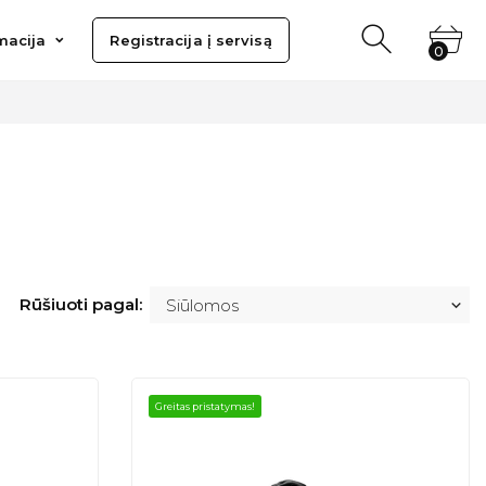
ija
Registracija į servisą
macija
Registracija į servisą
0
0
Rūšiuoti pagal:
Greitas pristatymas!