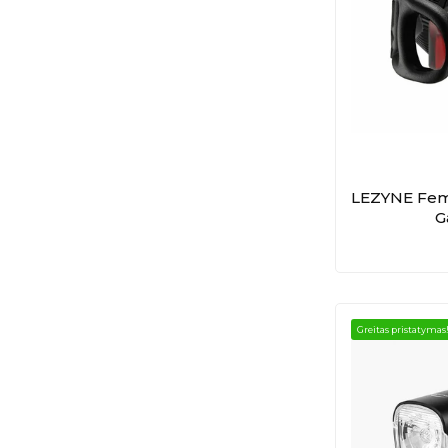
LEZYNE Fem
G
Greitas pristatymas