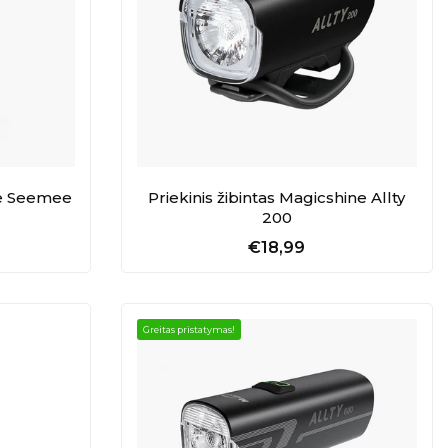
ne Seemee
Priekinis žibintas Magicshine Allty
200
€18,99
Greitas pristatymas!