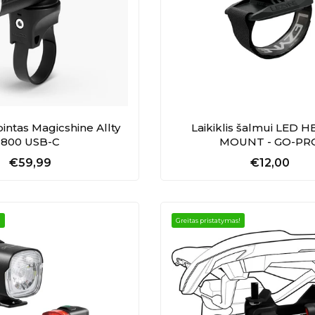
ibintas Magicshine Allty
Laikiklis šalmui LED 
800 USB-C
MOUNT - GO-PR
€59,99
€12,00
!
Greitas pristatymas!