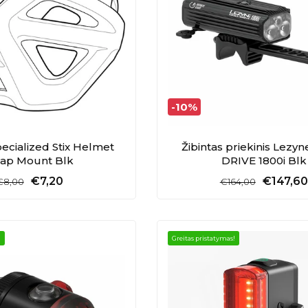
-10%
Specialized Stix Helmet
Žibintas priekinis Lezy
rap Mount Blk
DRIVE 1800i Blk
€7,20
€147,60
€8,00
€164,00
!
Greitas pristatymas!