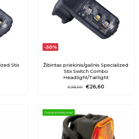
-30%
ized Stix
Žibintas priekinis/galinis Specialized
Stix Switch Combo
Headlight/Taillight
€26,60
€38,00
Greitas pristatymas!