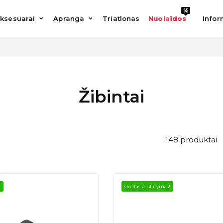
%
%
esuarai
Apranga
Triatlonas
Nuolaidos
Informac
ksesuarai
Apranga
Triatlonas
Nuolaidos
Infor
Žibintai
148 produktai
!
Greitas pristatymas!