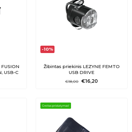
-10%
NE FUSION
Žibintas priekinis LEZYNE FEMTO
N, USB-C
USB DRIVE
€16,20
€18,00
Greitas pristatymas!