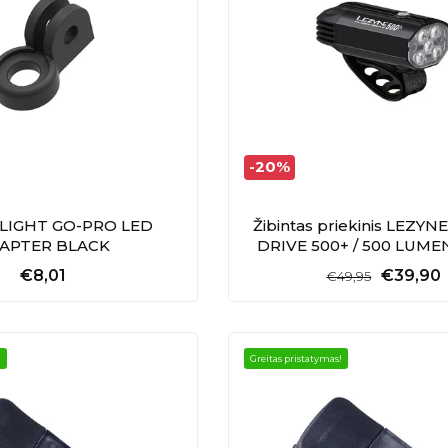
-20%
LIGHT GO-PRO LED
Žibintas priekinis LEZY
APTER BLACK
DRIVE 500+ / 500 LUME
€8,01
€39,90
€49,95
!
Greitas pristatymas!