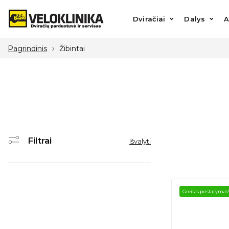
Dviračiai
Dalys
Aks
Dviračiai
Dalys
A
Pagrindinis
Žibintai
Filtrai
Išvalyti
Greitas pristatymas