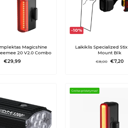
-10%
omplektas Magicshine
Laikiklis Specialized Sti
 Seemee 20 V2.0 Combo
Mount Blk
€29,99
€7,20
€8,00
Greitas pristatymas!