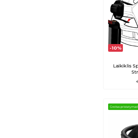
-10%
Laikiklis 
St
Greitas pristatymas