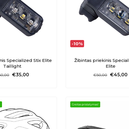
-10%
nis Specialized Stix Elite
Žibintas priekinis Special
Taillight
Elite
€35,00
€45,00
50,00
€50,00
!
Greitas pristatymas!