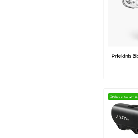
Priekinis ž
Greitas pristatymas