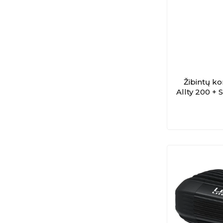
Žibintų k
Allty 200 +