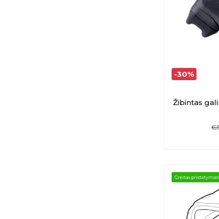
-30%
Žibintas gali
€
Greitas pristatymas