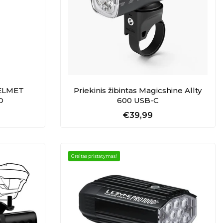
HELMET
Priekinis žibintas Magicshine Allty
O
600 USB-C
€39,99
Greitas pristatymas!