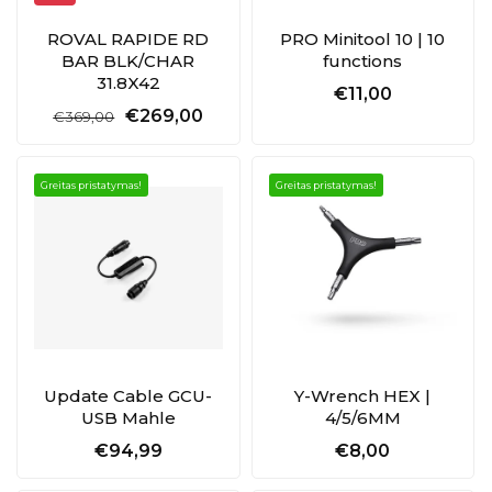
ROVAL RAPIDE RD
PRO Minitool 10 | 10
BAR BLK/CHAR
functions
31.8X42
€11,00
€269,00
€369,00
Greitas pristatymas!
Greitas pristatymas!
Update Cable GCU-
Y-Wrench HEX |
USB Mahle
4/5/6MM
€94,99
€8,00