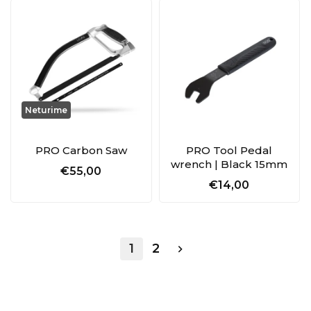
Neturime
PRO Carbon Saw
PRO Tool Pedal
wrench | Black 15mm
€55,00
€14,00
1
2