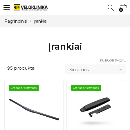
0
0
Pagrindinis
Įrankiai
Įrankiai
RŪŠIUOTI PAGAL:
95 produktai
Greitas pristatymas!
Greitas pristatymas!