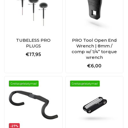
TUBELESS PRO
PRO Tool Open End
PLUGS
Wrench | 8mm /
comp w/ 1/4” torque
€17,95
wrench
€6,00
Greitas pristatymas!
Greitas pristatymas!
-27%