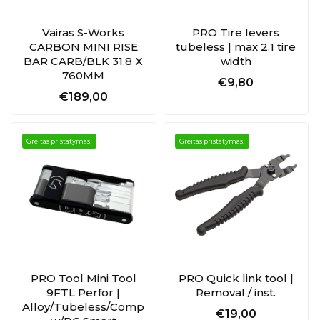
Vairas S-Works
PRO Tire levers
CARBON MINI RISE
tubeless | max 2.1 tire
BAR CARB/BLK 31.8 X
width
760MM
€9,80
€189,00
Greitas pristatymas!
Greitas pristatymas!
PRO Tool Mini Tool
PRO Quick link tool |
9FTL Perfor |
Removal / inst.
Alloy/Tubeless/Comp
€19,00