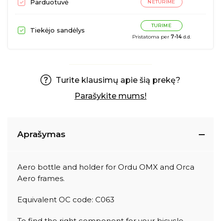
Parduotuvė
NETURIME
TURIME
Tiekėjo sandėlys
Pristatoma per
7-14
d.d.
Turite klausimų apie šią prekę?
Parašykite mums!
Aprašymas
Aero bottle and holder for Ordu OMX and Orca
Aero frames.
Equivalent OC code: C063
To find the right component for your bicycle,