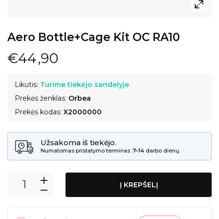
Aero Bottle+Cage Kit OC RA10
€44,90
Likutis:
Turime tiekėjo sandelyje
Prekės ženklas:
Orbea
Prekės kodas:
X2000000
Užsakoma iš tiekėjo.
Numatomas pristatymo terminas:
7–14
darbo dienų.
Į KREPŠELĮ