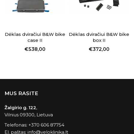
Dėklas dviračiui B&W bike
Dėklas dviračiui B&W bike
case II
box II
€538,00
€372,00
MUS RASITE
Žalgirio g. 122
,
Vilnius 09300, Lietuva
Telefonas:
+370 606 87754
El. paštas:
info@veloklinika.lt