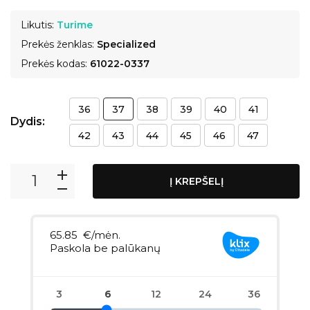
Likutis:
Turime
Prekės ženklas:
Specialized
Prekės kodas:
61022-0337
36
37
38
39
40
41
Dydis:
42
43
44
45
46
47
Į KREPŠELĮ