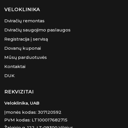
VELOKLINIKA
Dviračių remontas
Dviračių saugojimo paslaugos
Registracija į servisą
Dovanų kuponai
Mūsų parduotuvės
Kontaktai
DUK
REKVIZITAI
Veloklinika, UAB
Įmonės kodas: 307120592
PVM kodas: LT100017682715
Žalgirio g. 122, LT-09300 Vilnius