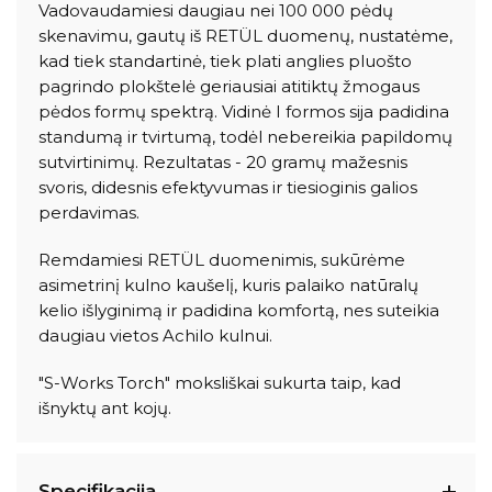
Vadovaudamiesi daugiau nei 100 000 pėdų
skenavimu, gautų iš RETÜL duomenų, nustatėme,
kad tiek standartinė, tiek plati anglies pluošto
pagrindo plokštelė geriausiai atitiktų žmogaus
pėdos formų spektrą. Vidinė I formos sija padidina
standumą ir tvirtumą, todėl nebereikia papildomų
sutvirtinimų. Rezultatas - 20 gramų mažesnis
svoris, didesnis efektyvumas ir tiesioginis galios
perdavimas.
Remdamiesi RETÜL duomenimis, sukūrėme
asimetrinį kulno kaušelį, kuris palaiko natūralų
kelio išlyginimą ir padidina komfortą, nes suteikia
daugiau vietos Achilo kulnui.
"S-Works Torch" moksliškai sukurta taip, kad
išnyktų ant kojų.
Specifikacija