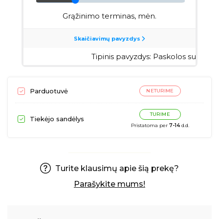
Parduotuvė
NETURIME
TURIME
Tiekėjo sandėlys
Pristatoma per
7-14
d.d.
Turite klausimų apie šią prekę?
Parašykite mums!