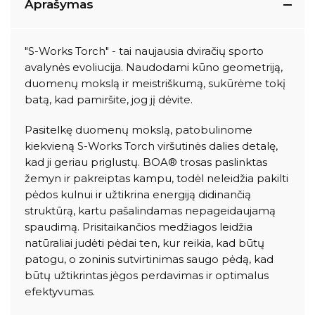
Aprašymas
"S-Works Torch" - tai naujausia dviračių sporto
avalynės evoliucija. Naudodami kūno geometriją,
duomenų mokslą ir meistriškumą, sukūrėme tokį
batą, kad pamiršite, jog jį dėvite.
Pasitelkę duomenų mokslą, patobulinome
kiekvieną S-Works Torch viršutinės dalies detalę,
kad ji geriau priglustų. BOA® trosas paslinktas
žemyn ir pakreiptas kampu, todėl neleidžia pakilti
pėdos kulnui ir užtikrina energiją didinančią
struktūrą, kartu pašalindamas nepageidaujamą
spaudimą. Prisitaikančios medžiagos leidžia
natūraliai judėti pėdai ten, kur reikia, kad būtų
patogu, o zoninis sutvirtinimas saugo pėdą, kad
būtų užtikrintas jėgos perdavimas ir optimalus
efektyvumas.