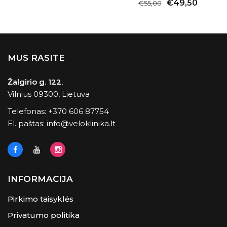
€49,50
€55,00
MUS RASITE
Žalgirio g. 122
,
Vilnius 09300, Lietuva
Telefonas:
+370 606 87754
El. paštas:
info@veloklinika.lt
INFORMACIJA
Pirkimo taisyklės
Privatumo politika