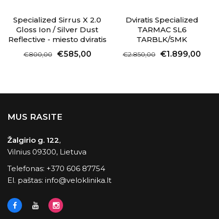
Specialized Sirrus X 2.0
Dviratis Specialized
Gloss Ion / Silver Dust
TARMAC SL6
Reflective - miesto dviratis
TARBLK/SMK
€585,00
€1.899,00
€800,00
€2.850,00
MUS RASITE
Žalgirio g. 122
,
Vilnius 09300, Lietuva
Telefonas:
+370 606 87754
El. paštas:
info@veloklinika.lt