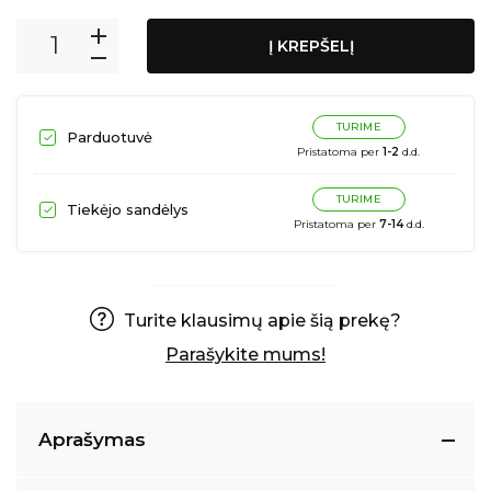
Į KREPŠELĮ
TURIME
Parduotuvė
Pristatoma per
1-2
d.d.
TURIME
Tiekėjo sandėlys
Pristatoma per
7-14
d.d.
Turite klausimų apie šią prekę?
Parašykite mums!
Aprašymas