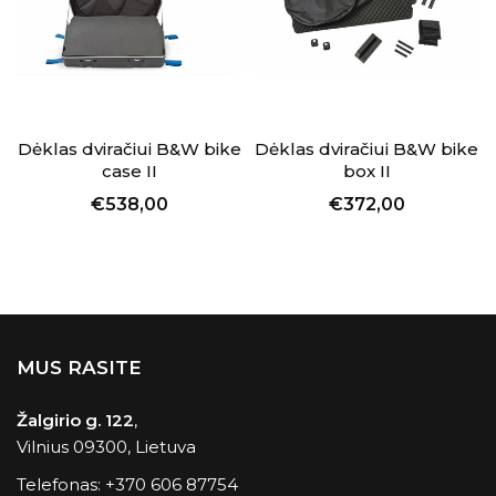
Dėklas dviračiui B&W bike
Dėklas dviračiui B&W bike
case II
box II
€538,00
€372,00
MUS RASITE
Žalgirio g. 122
,
Vilnius 09300, Lietuva
Telefonas:
+370 606 87754