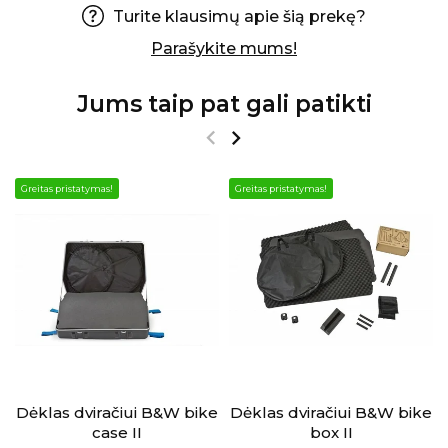
Turite klausimų apie šią prekę?
Parašykite mums!
Jums taip pat gali patikti
Greitas pristatymas!
Greitas pristatymas!
Dėklas dviračiui B&W bike
Dėklas dviračiui B&W bike
case II
box II