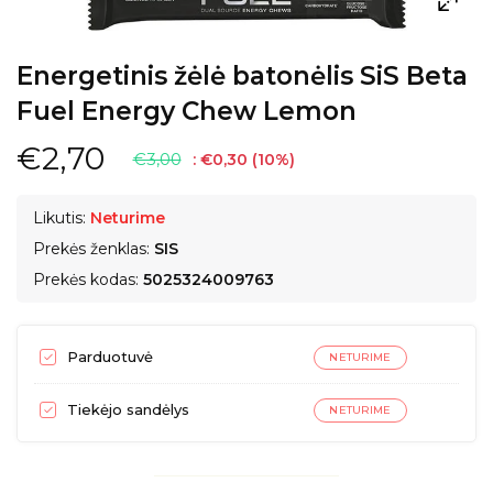
Energetinis žėlė batonėlis SiS Beta
Fuel Energy Chew Lemon
€2,70
€3,00
:
€0,30
(
10
%)
Likutis:
Neturime
Prekės ženklas:
SIS
Prekės kodas:
5025324009763
Parduotuvė
NETURIME
Tiekėjo sandėlys
NETURIME