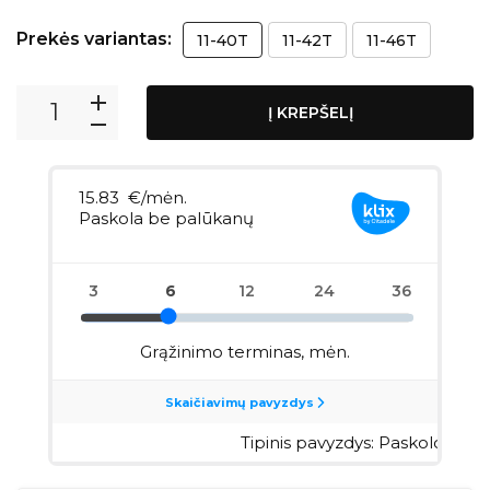
Prekės variantas:
11-40T
11-42T
11-46T
Į KREPŠELĮ