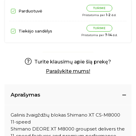
TURIME
Parduotuvė
Pristatoma per
1-2
d.d.
TURIME
Tiekėjo sandėlys
Pristatoma per
7-14
d.d.
Turite klausimų apie šią prekę?
Parašykite mums!
Aprašymas
Galinis žvaigždžių blokas Shimano XT CS-M8000
11-speed
Shimano DEORE XT M8000 groupset delivers the
11-speed features and premium performance