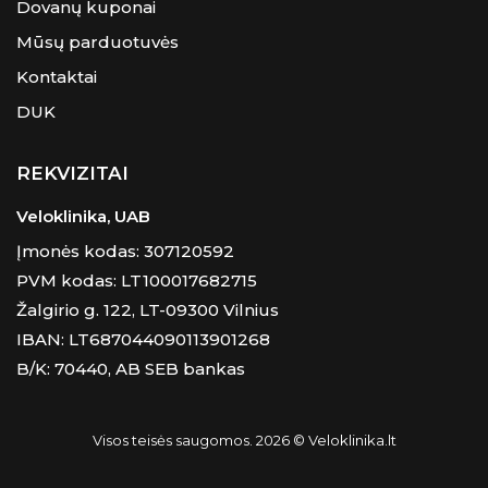
Dovanų kuponai
Mūsų parduotuvės
Kontaktai
DUK
REKVIZITAI
Veloklinika, UAB
Įmonės kodas: 307120592
PVM kodas: LT100017682715
Žalgirio g. 122, LT-09300 Vilnius
IBAN: LT687044090113901268
B/K: 70440, AB SEB bankas
Visos teisės saugomos. 2026 © Veloklinika.lt