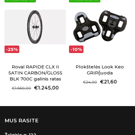
-25%
-10%
Roval RAPIDE CLX II
Plokštelės Look Keo
SATIN CARBON/GLOSS
GRIP/juoda
BLK 700C galinis ratas
€21,60
€24,00
€1.245,00
€1.660,00
MUS RASITE
Žalgirio g. 122
,