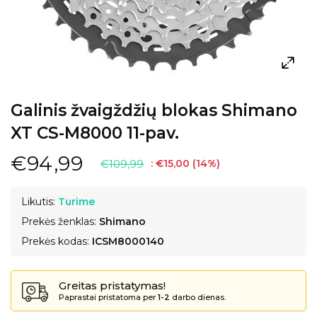
Galinis žvaigždžių blokas Shimano
XT CS-M8000 11-pav.
€94,99
€109,99
:
€15,00
(
14
%)
Likutis:
Turime
Prekės ženklas:
Shimano
Prekės kodas:
ICSM8000140
Greitas pristatymas!
Paprastai pristatoma per
1-2
darbo dienas.