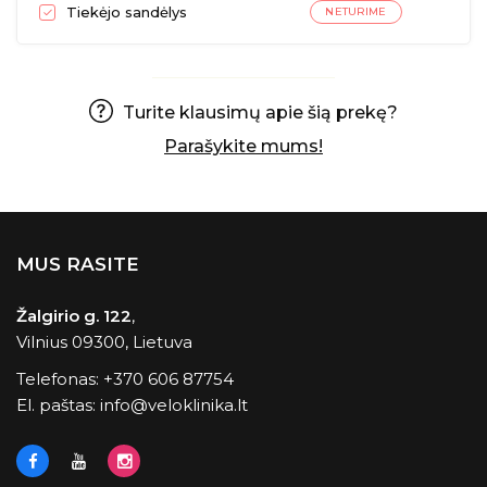
Tiekėjo sandėlys
NETURIME
Turite klausimų apie šią prekę?
Parašykite mums!
MUS RASITE
Žalgirio g. 122
,
Vilnius 09300, Lietuva
Telefonas:
+370 606 87754
El. paštas:
info@veloklinika.lt