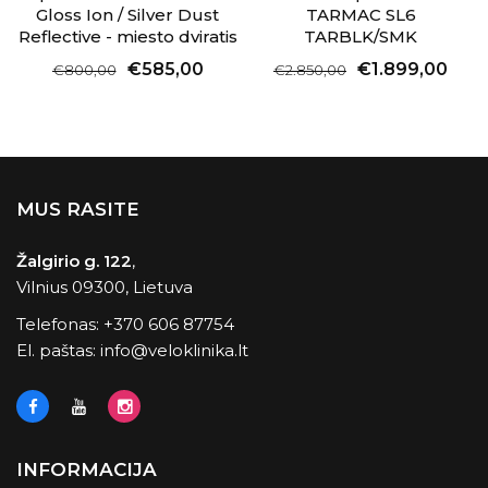
Gloss Ion / Silver Dust
TARMAC SL6
Reflective - miesto dviratis
TARBLK/SMK
€585,00
€1.899,00
€800,00
€2.850,00
MUS RASITE
Žalgirio g. 122
,
Vilnius 09300, Lietuva
Telefonas:
+370 606 87754
El. paštas:
info@veloklinika.lt
INFORMACIJA