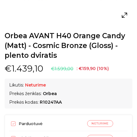
Orbea AVANT H40 Orange Candy
(Matt) - Cosmic Bronze (Gloss) -
plento dviratis
€1.439,10
€1.599,00
:
€159,90
(
10
%)
Likutis:
Neturime
Prekės ženklas:
Orbea
Prekės kodas:
R10247AA
Parduotuvė
NETURIME