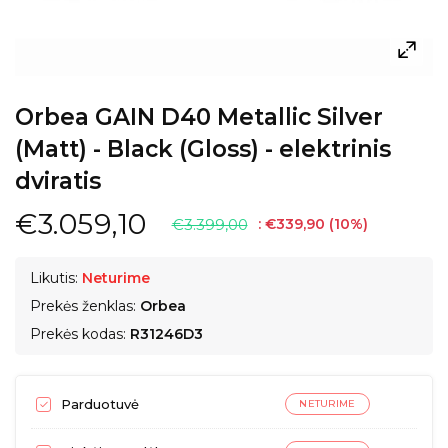
Orbea GAIN D40 Metallic Silver
(Matt) - Black (Gloss) - elektrinis
dviratis
€3.059,10
€3.399,00
:
€339,90
(
10
%)
Likutis:
Neturime
Prekės ženklas:
Orbea
Prekės kodas:
R31246D3
Parduotuvė
NETURIME