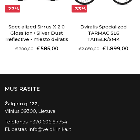
-27%
-33%
Specialized Sirrus X 2.0
Dviratis Specialized
Gloss Ion / Silver Dust
TARMAC SL6
Reflective - miesto dviratis
TARBLK/SMK
€585,00
€1.899,00
€800,00
€2.850,00
MUS RASITE
Žalgirio g. 122
,
Vilnius 09300, Lietuva
Telefonas:
+370 606 87754
El. paštas:
info@veloklinika.lt