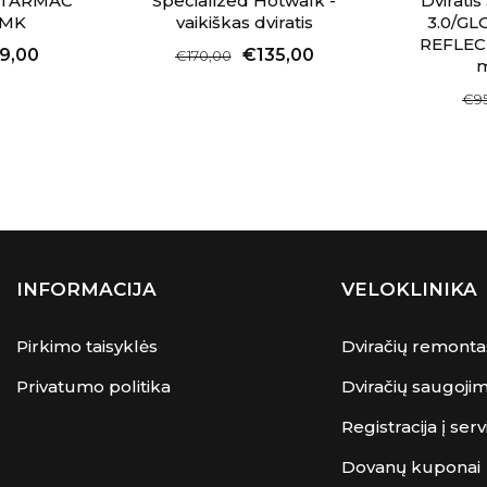
ed TARMAC
Specialized Hotwalk -
Dviratis
SMK
vaikiškas dviratis
3.0/GL
REFLEC
9,00
€135,00
€170,00
m
€9
INFORMACIJA
VELOKLINIKA
Pirkimo taisyklės
Dviračių remonta
Privatumo politika
Dviračių saugoji
Registracija į serv
Dovanų kuponai