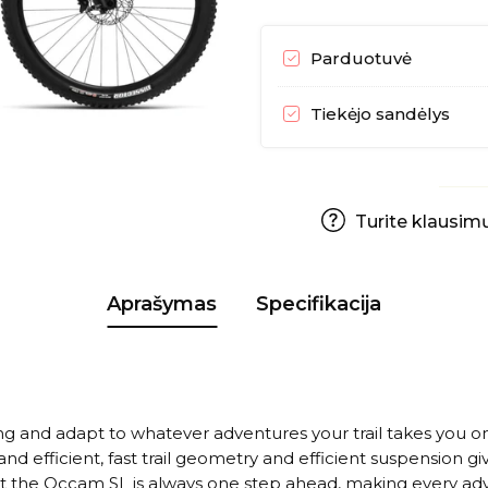
Parduotuvė
Tiekėjo sandėlys
Turite klausimų
Aprašymas
Specifikacija
ding and adapt to whatever adventures your trail takes yo
nd efficient, fast trail geometry and efficient suspension 
 that the Occam SL is always one step ahead, making every a