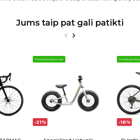
Jums taip pat gali patikti
Greitas pristatymas!
Greitas prista
-21%
-16%