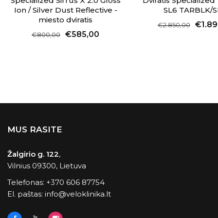
Specialized Sirrus X 2.0 Gloss
Dviratis Specializ
Ion / Silver Dust Reflective -
SL6 TARBLK/
miesto dviratis
€1.89
€2.850,00
€585,00
€800,00
MUS RASITE
Žalgirio g. 122
,
Vilnius 09300, Lietuva
Telefonas:
+370 606 87754
El. paštas:
info@veloklinika.lt