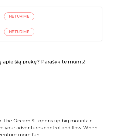
NETURIME
NETURIME
 apie šią prekę?
Parašykite mums!
u on. The Occam SL opens up big mountain
give your adventures control and flow. When
dventure more fun.