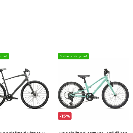
tymas!
Greitas pristatymas!
-15%