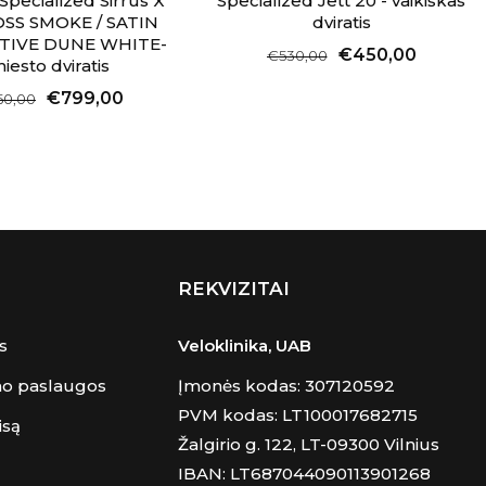
 Specialized Sirrus X
Specialized Jett 20 - vaikiškas
OSS SMOKE / SATIN
dviratis
TIVE DUNE WHITE-
€450,00
€530,00
iesto dviratis
€799,00
50,00
REKVIZITAI
s
Veloklinika, UAB
mo paslaugos
Įmonės kodas: 307120592
PVM kodas: LT100017682715
isą
Žalgirio g. 122, LT-09300 Vilnius
IBAN: LT687044090113901268