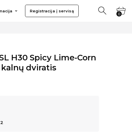
ija
Registracija į servisą
macija
Registracija į servisą
0
0
L H30 Spicy Lime-Corn
 kalnų dviratis
P2