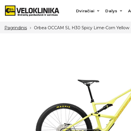
Dviračiai
Dalys
Aks
Dviračiai
Dalys
A
Pagrindinis
Orbea OCCAM SL H30 Spicy Lime-Corn Yellow (Gl