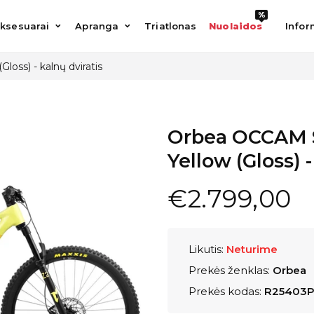
%
%
esuarai
Apranga
Triatlonas
Nuolaidos
Informac
ksesuarai
Apranga
Triatlonas
Nuolaidos
Infor
oss) - kalnų dviratis
Orbea OCCAM S
Yellow (Gloss) -
€2.799,00
Likutis:
Neturime
Prekės ženklas:
Orbea
Prekės kodas:
R25403