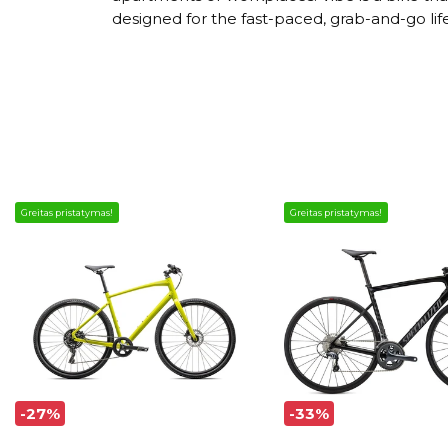
designed for the fast-paced, grab-and-go lifes
Greitas pristatymas!
Greitas pristatymas!
-27%
-33%