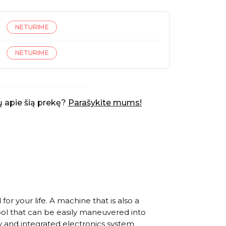
NETURIME
NETURIME
 apie šią prekę?
Parašykite mums!
r your life. A machine that is also a
tool that can be easily maneuvered into
ry and integrated electronics system