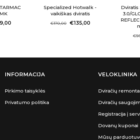
ed TARMAC
Specialized Hotwalk -
Dviratis
SMK
vaikiškas dviratis
3.0/GL
REFLEC
9,00
€135,00
€170,00
m
€9
INFORMACIJA
VELOKLINIKA
Pirkimo taisyklės
Dviračių remonta
Privatumo politika
Dviračių saugoji
Registracija į serv
Dovanų kuponai
Mūsų parduotuv