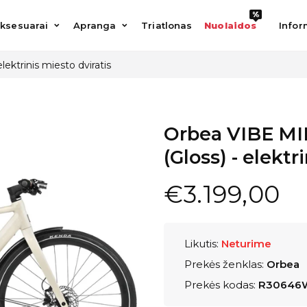
%
%
esuarai
Apranga
Triatlonas
Nuolaidos
Informac
ksesuarai
Apranga
Triatlonas
Nuolaidos
Infor
ktrinis miesto dviratis
Orbea VIBE MI
(Gloss) - elektr
€3.199,00
Likutis:
Neturime
Prekės ženklas:
Orbea
Prekės kodas:
R30646