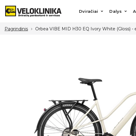
Dviračiai
Dalys
Aks
Dviračiai
Dalys
A
Pagrindinis
Orbea VIBE MID H30 EQ Ivory White (Gloss) - ele