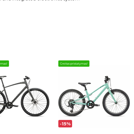
tymas!
Greitas pristatymas!
-15%