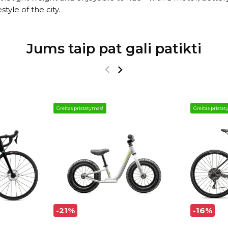
tyle of the city.
Jums taip pat gali patikti
Greitas pristatymas!
Greitas prista
-21%
-16%