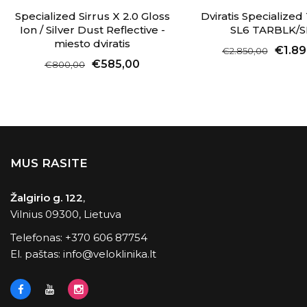
Specialized Sirrus X 2.0 Gloss
Dviratis Specializ
Ion / Silver Dust Reflective -
SL6 TARBLK/
miesto dviratis
€1.89
€2.850,00
€585,00
€800,00
MUS RASITE
Žalgirio g. 122
,
Vilnius 09300, Lietuva
Telefonas:
+370 606 87754
El. paštas:
info@veloklinika.lt