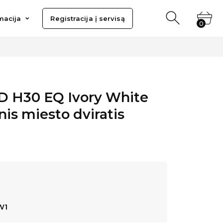
ija
Registracija į servisą
macija
Registracija į servisą
0
0
D H30 EQ Ivory White
inis miesto dviratis
W1