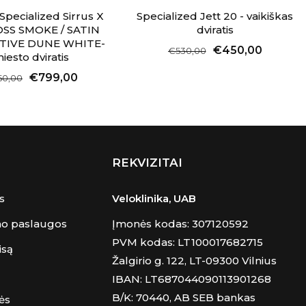
 Specialized Sirrus X
Specialized Jett 20 - vaikiškas
OSS SMOKE / SATIN
dviratis
TIVE DUNE WHITE-
€450,00
€530,00
iesto dviratis
€799,00
50,00
REKVIZITAI
s
Veloklinika, UAB
mo paslaugos
Įmonės kodas: 307120592
PVM kodas: LT100017682715
isą
Žalgirio g. 122, LT-09300 Vilnius
IBAN: LT687044090113901268
B/K: 70440, AB SEB bankas
ės