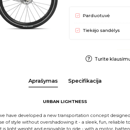
Parduotuvė
Tiekėjo sandėlys
Turite klausimų
Aprašymas
Specifikacija
URBAN LIGHTNESS
, we have developed a new transportation concept designed fo
 of style without overshadowing it - a sleek, fun, reliable 
 is light weight and enjoyable to ride - with a motor, batte