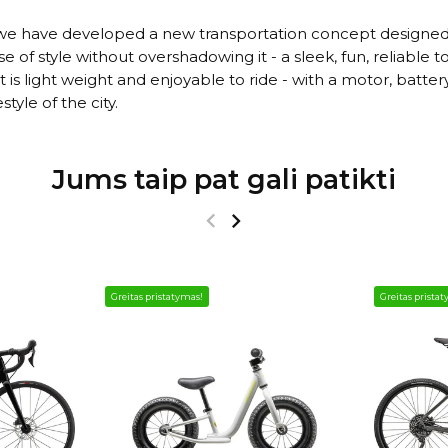
, we have developed a new transportation concept designed fo
 of style without overshadowing it - a sleek, fun, reliable 
 is light weight and enjoyable to ride - with a motor, batte
tyle of the city.
Jums taip pat gali patikti
Greitas pristatymas!
Greitas prista