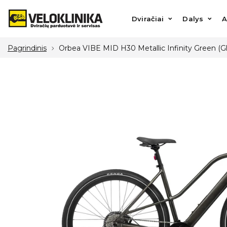
Dviračiai
Dalys
Aks
Dviračiai
Dalys
A
Pagrindinis
Orbea VIBE MID H30 Metallic Infinity Green (Gloss