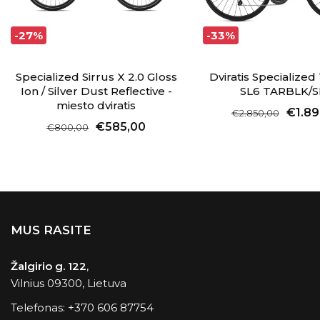
-27%
-33%
Specialized Sirrus X 2.0 Gloss
Dviratis Specializ
Ion / Silver Dust Reflective -
SL6 TARBLK/
miesto dviratis
€1.89
€2.850,00
€585,00
€800,00
MUS RASITE
Žalgirio g. 122
,
Vilnius 09300, Lietuva
Telefonas:
+370 606 87754