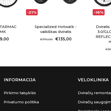
-21%
-16%
ed TARMAC
Specialized Hotwalk -
Dviratis
SMK
vaikiškas dviratis
3.0/GL
REFLEC
9,00
€135,00
€170,00
m
€9
INFORMACIJA
VELOKLINIKA
Pirkimo taisyklės
Dviračių remonta
Privatumo politika
Dviračių saugoji