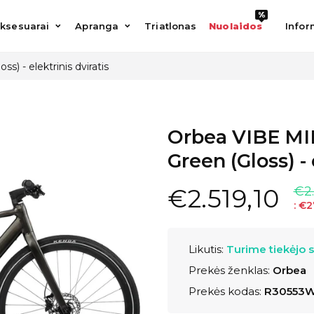
%
%
esuarai
Apranga
Triatlonas
Nuolaidos
Informac
ksesuarai
Apranga
Triatlonas
Nuolaidos
Infor
) - elektrinis dviratis
Orbea VIBE MID
Green (Gloss) - 
€2.519,10
€2
:
€2
Likutis:
Turime tiekėjo 
Prekės ženklas:
Orbea
Prekės kodas:
R30553