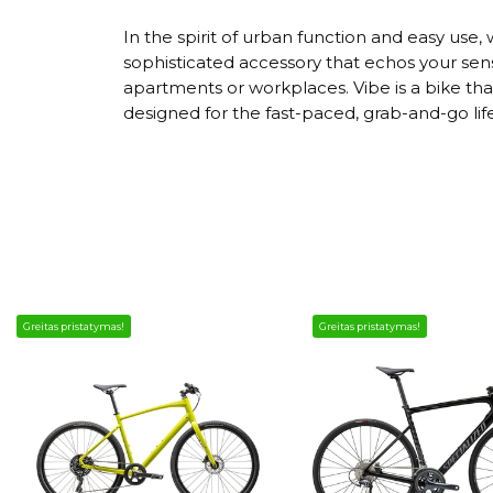
In the spirit of urban function and easy use
sophisticated accessory that echos your sense
apartments or workplaces. Vibe is a bike that
designed for the fast-paced, grab-and-go lifes
Greitas pristatymas!
Greitas pristatymas!