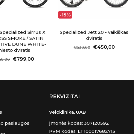
-15%
 Specialized Sirrus X
Specialized Jett 20 - vaikiškas
OSS SMOKE / SATIN
dviratis
TIVE DUNE WHITE-
€450,00
€530,00
iesto dviratis
€799,00
50,00
REKVIZITAI
s
Veloklinika, UAB
mo paslaugos
Įmonės kodas: 307120592
PVM kodas: LT100017682715