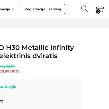
ija
Registracija į servisą
macija
Registracija į servisą
0
0
 H30 Metallic Infinity
elektrinis dviratis
.799,00
79,90
(
10
%)
sandelyje
W2