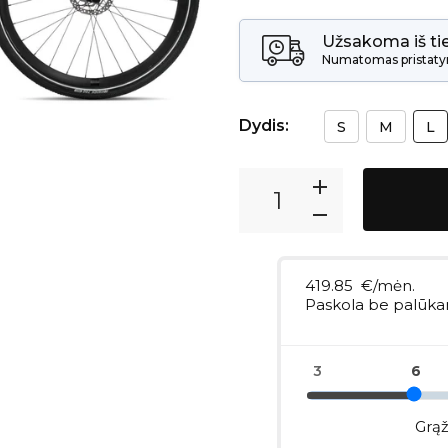
Užsakoma iš tie
Numatomas pristaty
Dydis:
S
M
L