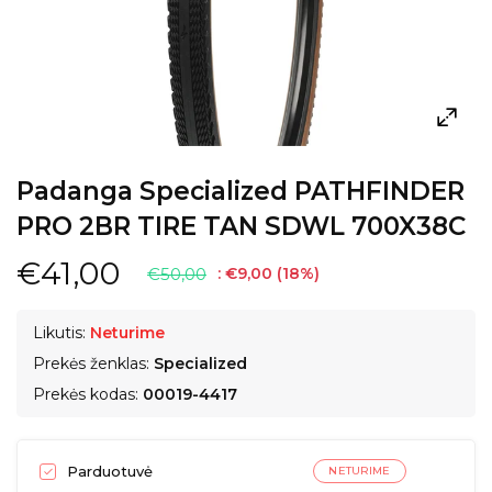
Padanga Specialized PATHFINDER
PRO 2BR TIRE TAN SDWL 700X38C
€41,00
€50,00
:
€9,00
(
18
%)
Likutis:
Neturime
Prekės ženklas:
Specialized
Prekės kodas:
00019-4417
Parduotuvė
NETURIME