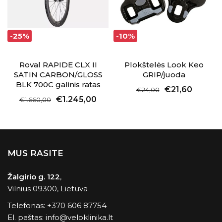
-25%
-10%
Roval RAPIDE CLX II
Plokštelės Look Keo
SATIN CARBON/GLOSS
GRIP/juoda
BLK 700C galinis ratas
€21,60
€24,00
€1.245,00
€1.660,00
MUS RASITE
Žalgirio g. 122
,
Vilnius 09300, Lietuva
Telefonas:
+370 606 87754
El. paštas:
info@veloklinika.lt