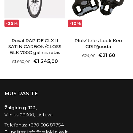
-25%
-10%
Roval RAPIDE CLX II
Plokštelės Look Keo
SATIN CARBON/GLOSS
GRIP/juoda
BLK 700C galinis ratas
€21,60
€24,00
€1.245,00
€1.660,00
MUS RASITE
Žalgirio g. 122
,
Vilnius 09300, Lietuva
Telefonas:
+370 606 87754
El. paštas:
info@veloklinika.lt