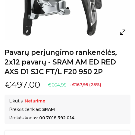
Pavarų perjungimo rankenėlės,
2x12 pavarų - SRAM AM ED RED
AXS D1 SJC FT/L F20 950 2P
€497,00
€664,95
:
€167,95
(
25
%)
Likutis:
Neturime
Prekės ženklas:
SRAM
Prekės kodas:
00.7018.392.014