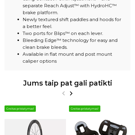
separate Reach Adjust™ with HydroHC™
brake platform.
Newly textured shift paddles and hoods for
a better feel.
Two ports for Blips™ on each lever.
Bleeding Edge™ technology for easy and
clean brake bleeds.
Available in flat mount and post mount
caliper options
Jums taip pat gali patikti
Greitas pristatymas!
Greitas pristatymas!