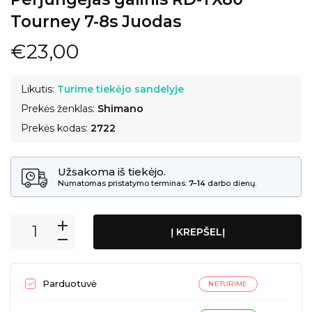
Tourney 7-8s Juodas
€23,00
Likutis:
Turime tiekėjo sandelyje
Prekės ženklas:
Shimano
Prekės kodas:
2722
Užsakoma iš tiekėjo.
Numatomas pristatymo terminas:
7–14
darbo dienų.
Į KREPŠELĮ
Parduotuvė
NETURIME