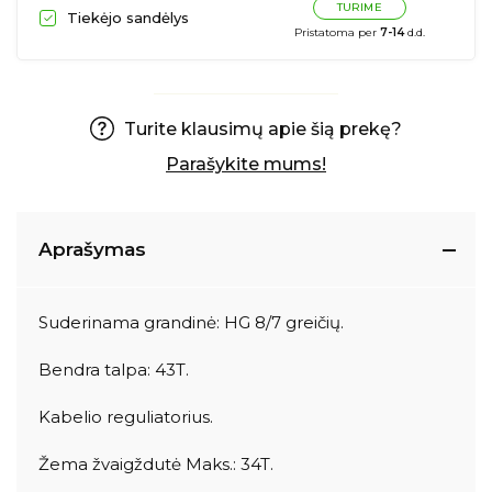
TURIME
Tiekėjo sandėlys
Pristatoma per
7-14
d.d.
Turite klausimų apie šią prekę?
Parašykite mums!
Aprašymas
Suderinama grandinė: HG 8/7 greičių.
Bendra talpa: 43T.
Kabelio reguliatorius.
Žema žvaigždutė Maks.: 34T.