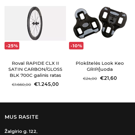
-25%
-10%
Roval RAPIDE CLX II
Plokštelės Look Keo
SATIN CARBON/GLOSS
GRIP/juoda
BLK 700C galinis ratas
€21,60
€24,00
€1.245,00
€1.660,00
MUS RASITE
Žalgirio g. 122
,