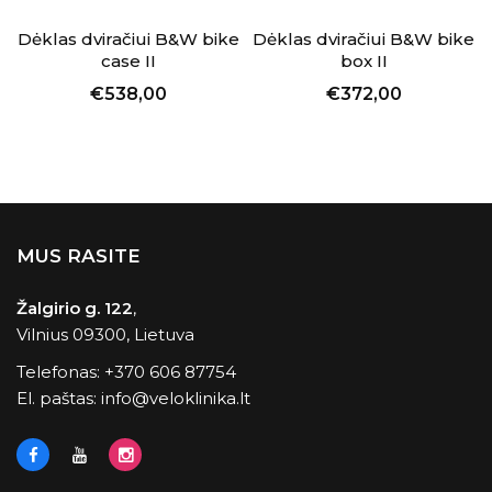
Dėklas dviračiui B&W bike
Dėklas dviračiui B&W bike
case II
box II
€538,00
€372,00
MUS RASITE
Žalgirio g. 122
,
Vilnius 09300, Lietuva
Telefonas:
+370 606 87754
El. paštas:
info@veloklinika.lt