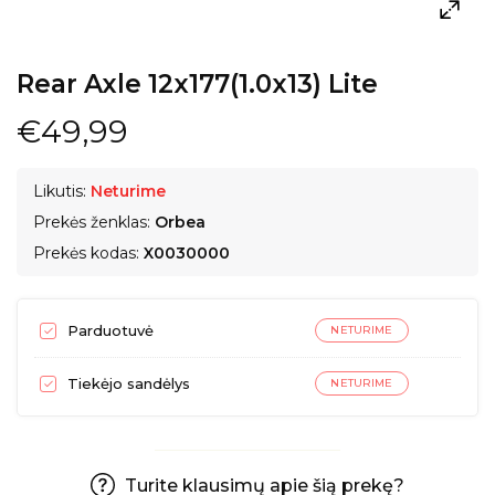
Rear Axle 12x177(1.0x13) Lite
€49,99
Likutis:
Neturime
Prekės ženklas:
Orbea
Prekės kodas:
X0030000
Parduotuvė
NETURIME
Tiekėjo sandėlys
NETURIME
Turite klausimų apie šią prekę?