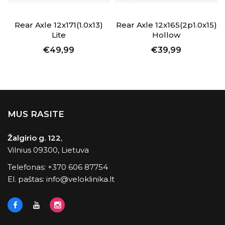
Rear Axle 12x171(1.0x13)
Rear Axle 12x165(2p1.0x15)
Lite
Hollow
€49,99
€39,99
MUS RASITE
Žalgirio g. 122
,
Vilnius 09300, Lietuva
Telefonas:
+370 606 87754
El. paštas:
info@veloklinika.lt