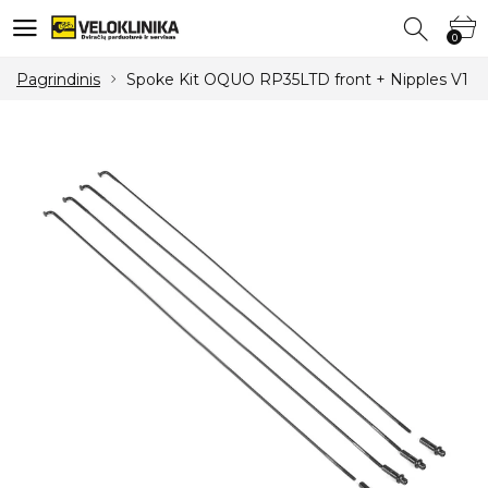
0
0
Pagrindinis
Spoke Kit OQUO RP35LTD front + Nipples V1