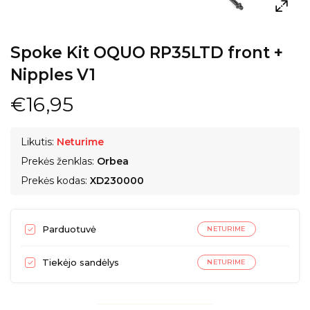
Spoke Kit OQUO RP35LTD front +
Nipples V1
€16,95
Likutis:
Neturime
Prekės ženklas:
Orbea
Prekės kodas:
XD230000
Parduotuvė
NETURIME
Tiekėjo sandėlys
NETURIME