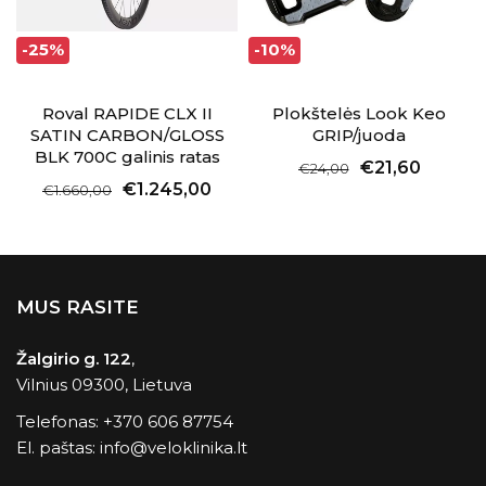
-25%
-10%
Roval RAPIDE CLX II
Plokštelės Look Keo
SATIN CARBON/GLOSS
GRIP/juoda
BLK 700C galinis ratas
€21,60
€24,00
€1.245,00
€1.660,00
MUS RASITE
Žalgirio g. 122
,
Vilnius 09300, Lietuva
Telefonas:
+370 606 87754
El. paštas:
info@veloklinika.lt