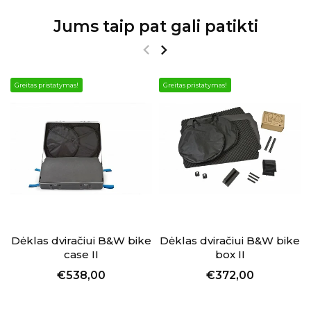
Jums taip pat gali patikti
Greitas pristatymas!
Greitas pristatymas!
Dėklas dviračiui B&W bike
Dėklas dviračiui B&W bike
case II
box II
€538,00
€372,00