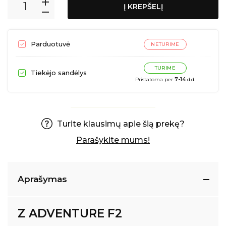
Į KREPŠELĮ
Parduotuvė
NETURIME
TURIME
Tiekėjo sandėlys
Pristatoma per
7-14
d.d.
Turite klausimų apie šią prekę?
Parašykite mums!
Aprašymas
Z ADVENTURE F2