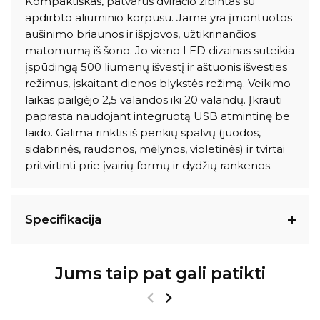
Kompaktiškas, patvarus dviračio žibintas su
apdirbto aliuminio korpusu. Jame yra įmontuotos
aušinimo briaunos ir išpjovos, užtikrinančios
matomumą iš šono. Jo vieno LED dizainas suteikia
įspūdingą 500 liumenų išvestį ir aštuonis išvesties
režimus, įskaitant dienos blykstės režimą. Veikimo
laikas pailgėjo 2,5 valandos iki 20 valandų. Įkrauti
paprasta naudojant integruotą USB atmintinę be
laido. Galima rinktis iš penkių spalvų (juodos,
sidabrinės, raudonos, mėlynos, violetinės) ir tvirtai
pritvirtinti prie įvairių formų ir dydžių rankenos.
Specifikacija
Jums taip pat gali patikti