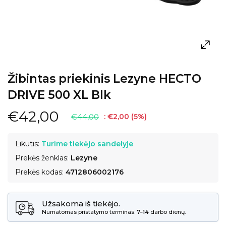
Žibintas priekinis Lezyne HECTO
DRIVE 500 XL Blk
€42,00
€44,00
:
€2,00
(
5
%)
Likutis:
Turime tiekėjo sandelyje
Prekės ženklas:
Lezyne
Prekės kodas:
4712806002176
Užsakoma iš tiekėjo.
Numatomas pristatymo terminas:
7–14
darbo dienų.