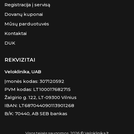
Registracija į servisą
Dovanų kuponai
Mūsų parduotuvės
Kontaktai
DUK
REKVIZITAI
Veloklinika, UAB
Įmonės kodas: 307120592
PVM kodas: LT100017682715
Žalgirio g. 122, LT-09300 Vilnius
IBAN: LT687044090113901268
B/K: 70440, AB SEB bankas
Visos teisės saugomos. 2026 © Veloklinika.lt