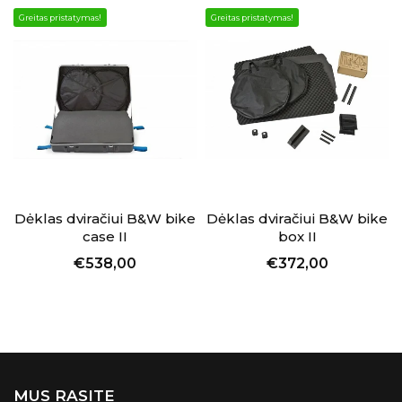
Greitas pristatymas!
Greitas pristatymas!
Dėklas dviračiui B&W bike
Dėklas dviračiui B&W bike
case II
box II
€538,00
€372,00
MUS RASITE