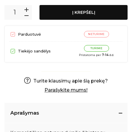
Į KREPŠELĮ
Parduotuvė
NETURIME
TURIME
Tiekėjo sandėlys
Pristatoma per
7-14
d.d.
Turite klausimų apie šią prekę?
Parašykite mums!
Aprašymas